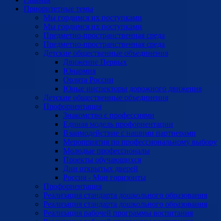
Приоритетные темы
Мы гордимся их поступками
Мы гордимся их поступками
Предметно-пространственная среда
Предметно-пространственная среда
Детские общественные объединения
Движение Первых
Юнармия
Орлята России
Юные инспекторы дорожного движения
Детские общественные объединения
Профориентация
Знакомство с профессиями
Единая модель профориентации
Взаимодействие с нашими партнерами
Мероприятия по профессиональному выбору
Молодые профессионалы
Проекты обучающихся
Дни открытых дверей
Россия - Мои горизонты
Профориентация
Реализация стандарта дошкольного образования
Реализация стандарта дошкольного образования
Реализация рабочей программы воспитания