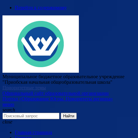
Перейти к содержимому
Муниципальное бюджетное образовательное учреждение
"Приобская начальная общеобразовательная школа"
Приоритетные темы
Официальный сайт образовательной организации
Портал «Образование Югры. Приоритеты региона»
меню
search
Найти
close
Главная страница
Главная