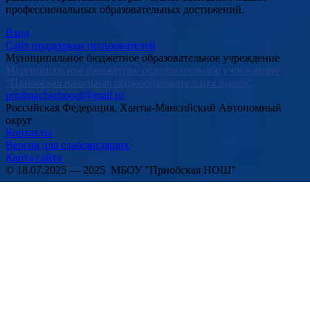
профессиональных образовательных достижений.
Вход
Сайт поддержки пользователей
Муниципальное бюджетное образовательное учреждение
Муниципальное бюджетное образовательное учреждение
"Приобская начальная общеобразовательная школа"
priobnachschoool@mail.ru
Российская Федерация, Ханты-Мансийский Автономный
округ
Контакты
Версия для слабовидящих
Карта сайта
© 18.07.2025 — 2025 МБОУ "Приобская НОШ"