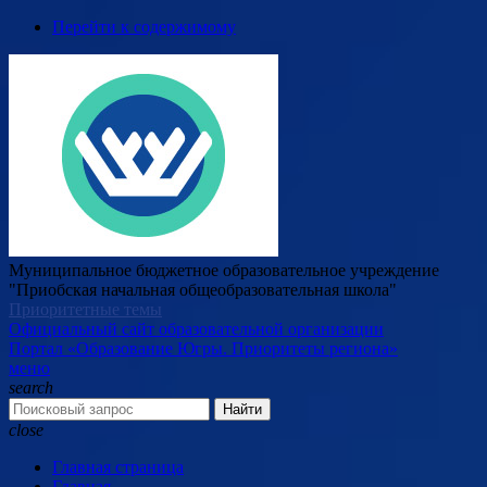
Перейти к содержимому
Муниципальное бюджетное образовательное учреждение
"Приобская начальная общеобразовательная школа"
Приоритетные темы
Официальный сайт образовательной организации
Портал «Образование Югры. Приоритеты региона»
меню
search
Найти
close
Главная страница
Главная