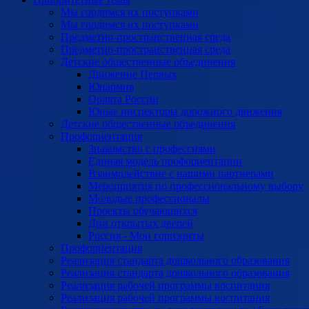
Мы гордимся их поступками
Мы гордимся их поступками
Предметно-пространственная среда
Предметно-пространственная среда
Детские общественные объединения
Движение Первых
Юнармия
Орлята России
Юные инспекторы дорожного движения
Детские общественные объединения
Профориентация
Знакомство с профессиями
Единая модель профориентации
Взаимодействие с нашими партнерами
Мероприятия по профессиональному выбору
Молодые профессионалы
Проекты обучающихся
Дни открытых дверей
Россия - Мои горизонты
Профориентация
Реализация стандарта дошкольного образования
Реализация стандарта дошкольного образования
Реализация рабочей программы воспитания
Реализация рабочей программы воспитания