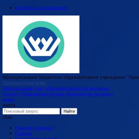
Перейти к содержимому
Муниципальное бюджетное образовательное учреждение "Прио
Приоритетные темы
Официальный сайт образовательной организации
Портал «Образование Югры. Приоритеты региона»
меню
search
Найти
close
Главная страница
Главная
Приоритетные темы